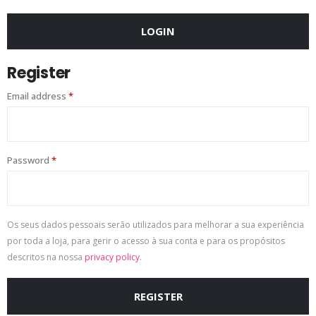
LOGIN
Register
Email address
*
Password
*
Os seus dados pessoais serão utilizados para melhorar a sua experiência
por toda a loja, para gerir o acesso à sua conta e para os propósitos
descritos na nossa
privacy policy
.
REGISTER