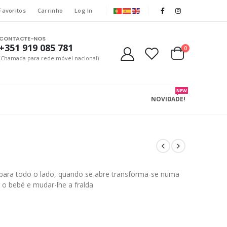
Favoritos
Carrinho
Log In
CONTACTE-NOS
+351 919 085 781
0
(Chamada para rede móvel nacional)
NEW
NOVIDADE!
 para todo o lado, quando se abre transforma-se numa
 o bebé e mudar-lhe a fralda