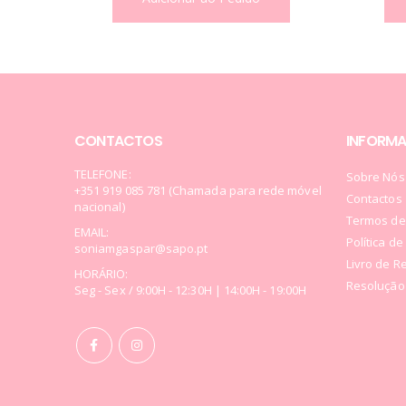
CONTACTOS
INFORM
TELEFONE:
Sobre Nós
+351 919 085 781 (Chamada para rede móvel
Contactos
nacional)
Termos de
EMAIL:
Política d
soniamgaspar@sapo.pt
Livro de 
HORÁRIO:
Resolução 
Seg - Sex / 9:00H - 12:30H | 14:00H - 19:00H