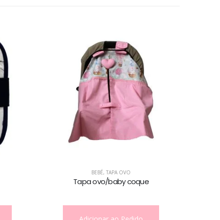
BEBÉ
,
ENVELOPES
Envelope pequeno
Adicionar ao Pedido
BEBÉ
,
TAPA OVO
pa ovo/baby coque
dicionar ao Pedido