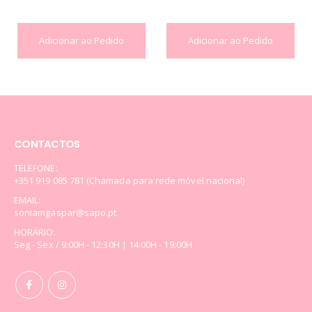
ao Pedido
Adicionar ao Pedido
CONTACTOS
TELEFONE:
+351 919 085 781 (Chamada para rede móvel nacional)
EMAIL:
soniamgaspar@sapo.pt
HORÁRIO:
Seg - Sex / 9:00H - 12:30H | 14:00H - 19:00H