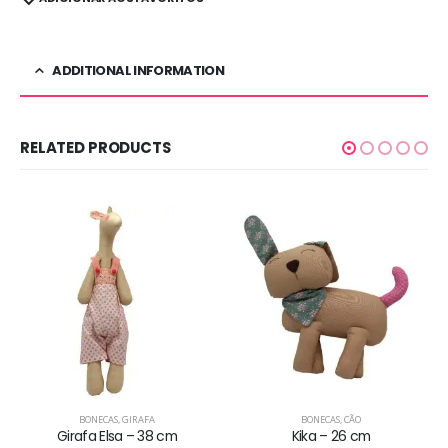
ADDITIONAL INFORMATION
RELATED PRODUCTS
BONECAS
,
GA
Lucas – 26
Adicionar ao 
GIRAFA
BONECAS
,
CÃO
a – 38 cm
Kika – 26 cm